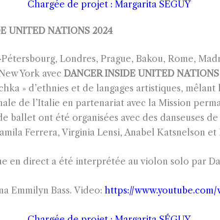
Chargée de projet : Margarita SÉGUY
 UNITED NATIONS 2024
nt-Pétersbourg, Londres, Prague, Bakou, Rome, Madr
 New York avec
DANCER INSIDE UNITED NATIONS 
hka » d’ethnies et de langages artistiques, mêlant l
nale de l’Italie en partenariat avec la Mission per
de ballet ont été organisées avec des danseuses de
mila Ferrera, Virginia Lensi, Anabel Katsnelson e
e en direct a été interprétée au violon solo par Dai
nna Emmilyn Bass.
Video:
https://www.youtube.co
Chargée de projet : Margarita SÉGUY