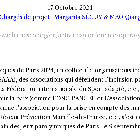
17 Octobre 2024
Chargés de projet : Margarita SÉGUY & MAO Qian
.ich.unesco.org/en/activities/conference-opera-
ques de Paris 2024, un collectif d’organisations tr
A), des associations qui défendent l’inclusion pa
 La Fédération internationale du Sport adapté, et
 pour la paix (comme l’ONG PANGEE et L’Associatio
me l’association pour la prise en compte des hand
éseau Prévention Main île-de-France, etc., s’est c
in des Jeux paralympiques de Paris, le 9 septemb