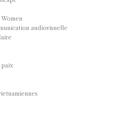
al Women
munication audiovisuelle
aire
 paix
e
vietnamiennes