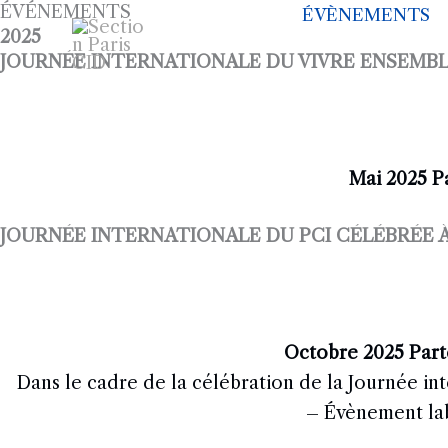
ÉVÉNEMENTS
Aller
ACCUEIL
ÉVÈNEMENTS
2025
au
COMMENT DEVENIR MEMBR
JOURNÉE INTERNATIONALE DU VIVRE ENSEMBLE
contenu
GALERIE PHOTOS
LIENS
Mai 2025 Pa
JOURNÉE INTERNATIONALE DU PCI CÉLÉBRÉE À
Octobre 2025 Part
Dans le cadre de la célébration de la Journée in
– Évènement lab